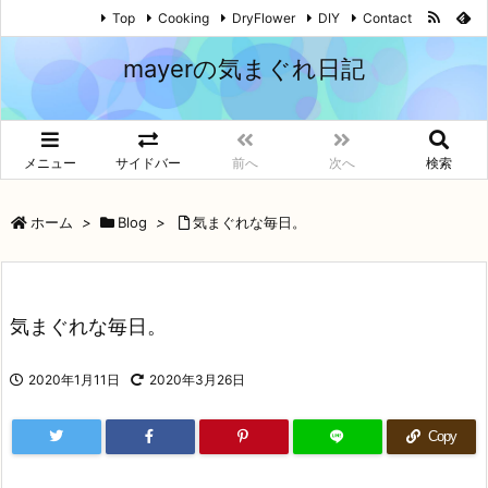
Top
Cooking
DryFlower
DIY
Contact
mayerの気まぐれ日記
メニュー
サイドバー
前へ
次へ
検索
ホーム
>
Blog
>
気まぐれな毎日。
気まぐれな毎日。
2020年1月11日
2020年3月26日
Copy