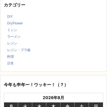
カテゴリー
DIY
DryFlower
ミシン
ラーメン
レジン
レジン・プラ板
料理
日常
今年も申年ー！ウッキー！（？）
2026年8月
月
火
水
木
金
土
日