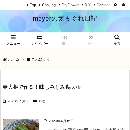
Top
Cooking
DryFlower
DIY
Contact
mayerの気まぐれ日記
メニュー
サイドバー
前へ
次へ
検索
ホーム
>
こんにゃく
春大根で作る！味しみしみ鶏大根
2020年4月1日
料理
2020年4月15日
スーパーで春野菜が出回るなか、春大根が売