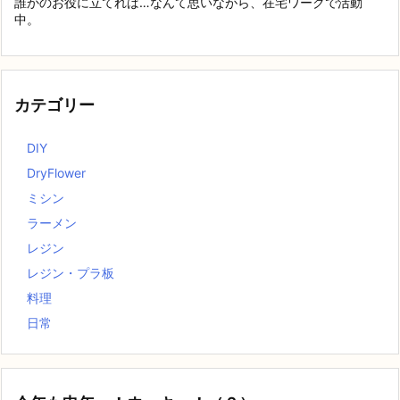
誰かのお役に立てれば…なんて思いながら、在宅ワークで活動
中。
カテゴリー
DIY
DryFlower
ミシン
ラーメン
レジン
レジン・プラ板
料理
日常