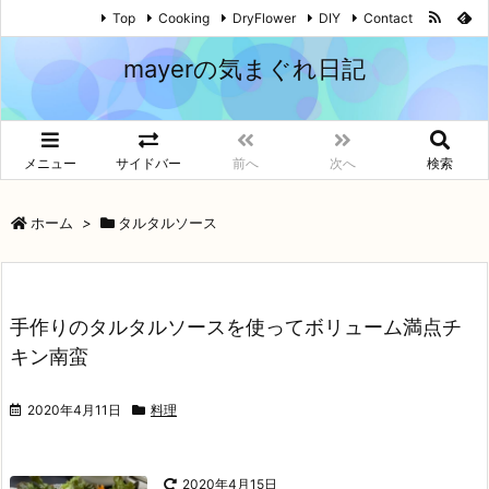
Top
Cooking
DryFlower
DIY
Contact
mayerの気まぐれ日記
メニュー
サイドバー
前へ
次へ
検索
ホーム
>
タルタルソース
手作りのタルタルソースを使ってボリューム満点チ
キン南蛮
2020年4月11日
料理
2020年4月15日