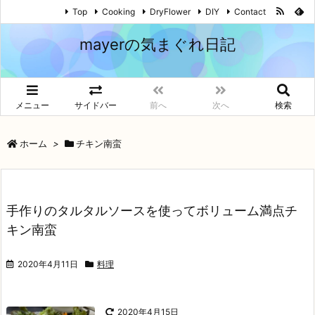
Top
Cooking
DryFlower
DIY
Contact
mayerの気まぐれ日記
メニュー
サイドバー
前へ
次へ
検索
ホーム
>
チキン南蛮
手作りのタルタルソースを使ってボリューム満点チ
キン南蛮
2020年4月11日
料理
2020年4月15日