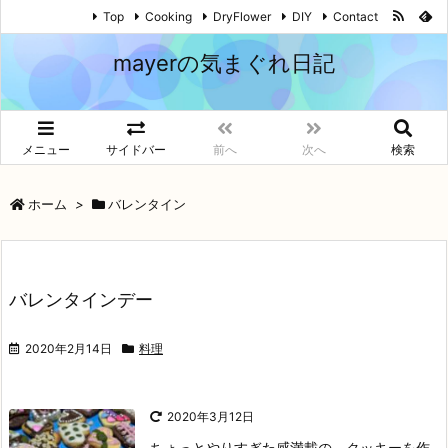
Top
Cooking
DryFlower
DIY
Contact
mayerの気まぐれ日記
メニュー
サイドバー
前へ
次へ
検索
ホーム
>
バレンタイン
バレンタインデー
2020年2月14日
料理
2020年3月12日
ちょっとやりすぎた感満載の、クッキーを作