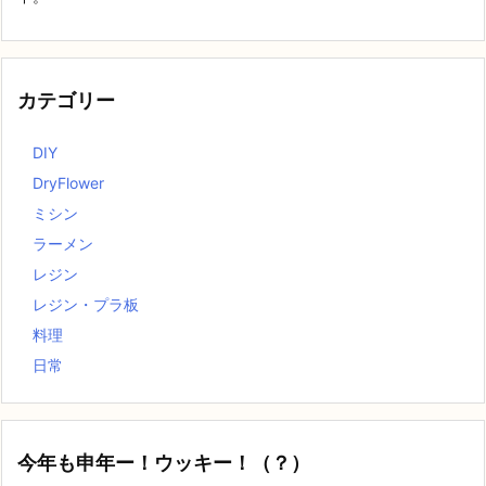
カテゴリー
DIY
DryFlower
ミシン
ラーメン
レジン
レジン・プラ板
料理
日常
今年も申年ー！ウッキー！（？）