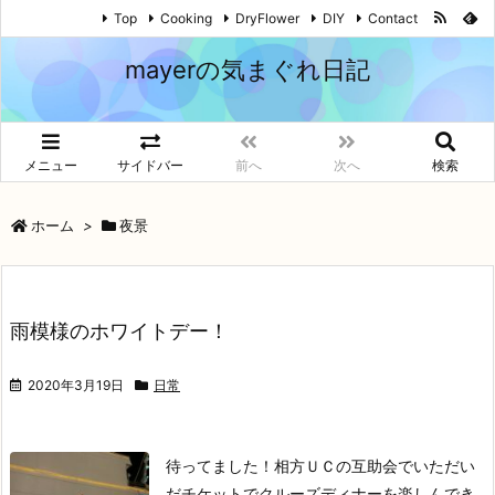
Top
Cooking
DryFlower
DIY
Contact
mayerの気まぐれ日記
メニュー
サイドバー
前へ
次へ
検索
ホーム
>
夜景
雨模様のホワイトデー！
2020年3月19日
日常
待ってました！
相方ＵＣの互助会でいただい
だチケットでクルーズディナーを楽しんでき