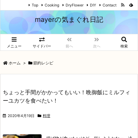
Top
Cooking
DryFlower
DIY
Contact
mayerの気まぐれ日記
メニュー
サイドバー
前へ
次へ
検索
ホーム
>
節約レシピ
ちょっと手間がかかってもいい！晩御飯にミルフィ
ーユカツを食べたい！
2020年4月19日
料理