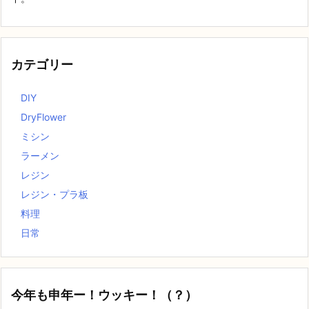
カテゴリー
DIY
DryFlower
ミシン
ラーメン
レジン
レジン・プラ板
料理
日常
今年も申年ー！ウッキー！（？）