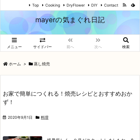
Top
Cooking
DryFlower
DIY
Contact
mayerの気まぐれ日記
メニュー
サイドバー
前へ
次へ
検索
ホーム
>
蒸し焼売
お家で簡単につくれる！焼売レシピとおすすめおか
ず！
2020年9月1日
料理