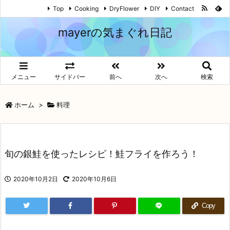
Top
Cooking
DryFlower
DIY
Contact
mayerの気まぐれ日記
メニュー
サイドバー
前へ
次へ
検索
ホーム
>
料理
旬の銀鮭を使ったレシピ！鮭フライを作ろう！
2020年10月2日
2020年10月6日
Copy