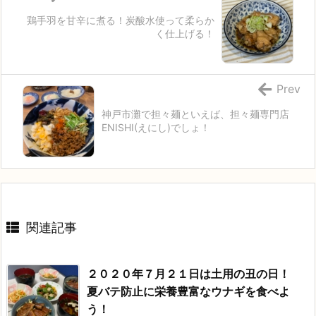
鶏手羽を甘辛に煮る！炭酸水使って柔らか
く仕上げる！
Prev
神戸市灘で担々麺といえば、担々麺専門店
ENISHI(えにし)でしょ！
関連記事
２０２０年７月２１日は土用の丑の日！
夏バテ防止に栄養豊富なウナギを食べよ
う！