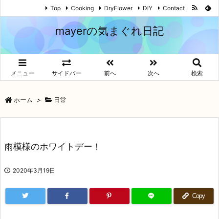
Top
Cooking
DryFlower
DIY
Contact
mayerの気まぐれ日記
メニュー
サイドバー
前へ
次へ
検索
ホーム
>
日常
雨模様のホワイトデー！
2020年3月19日
Copy