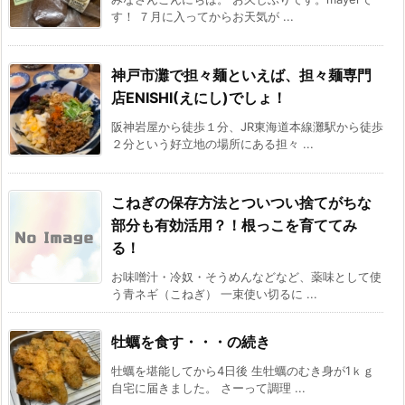
す！ ７月に入ってからお天気が ...
神戸市灘で担々麺といえば、担々麺専門
店ENISHI(えにし)でしょ！
阪神岩屋から徒歩１分、JR東海道本線灘駅から徒歩
２分という好立地の場所にある担々 ...
こねぎの保存方法とついつい捨てがちな
部分も有効活用？！根っこを育ててみ
る！
お味噌汁・冷奴・そうめんなどなど、薬味として使
う青ネギ（こねぎ） 一束使い切るに ...
牡蠣を食す・・・の続き
牡蠣を堪能してから4日後 生牡蠣のむき身が1ｋｇ
自宅に届きました。 さーって調理 ...