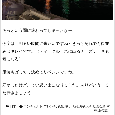
あっという間に終わってしまったなー。
今度は、明るい時間に来たいですね～きっとそれでも街並
みはキレイです。（ティークルーズに出るチーズケーキも
気になる）
服装もばっちり決めてリベンジですね。
寒かったけど、よい思い出になりました。ありがとう！ま
た行きましょう！！
日常
コンチェルト
,
フレンチ
,
夜景
,
寒い
,
明石海峡大橋
,
欧風会席
,
神
戸
,
船の旅