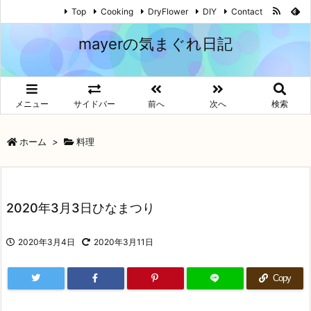
Top
Cooking
DryFlower
DIY
Contact
mayerの気まぐれ日記
メニュー
サイドバー
前へ
次へ
検索
ホーム
>
料理
2020年3月3日ひなまつり
2020年3月4日
2020年3月11日
Copy