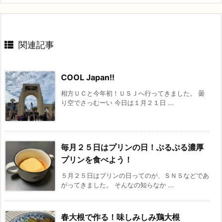
関連記事
COOL Japan!!
相方ＵＣと今年初！ＵＳＪへ行ってきました。 曇
り空でさっむーい 今日は１月２１日 ...
毎月２５日はプリンの日！ぷるぷる濃厚
プリンを食べよう！
５月２５日はプリンの日ってのが、ＳＮＳなどであ
がってきました。 そんなの知らなか ...
春大根で作る！味しみしみ鶏大根