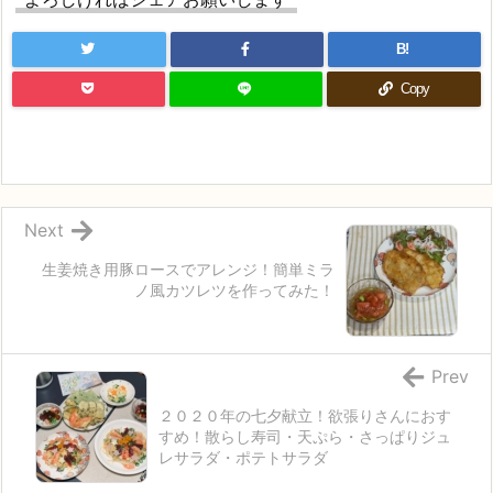
B!
Copy
Next
生姜焼き用豚ロースでアレンジ！簡単ミラ
ノ風カツレツを作ってみた！
Prev
２０２０年の七夕献立！欲張りさんにおす
すめ！散らし寿司・天ぷら・さっぱりジュ
レサラダ・ポテトサラダ