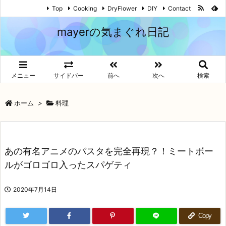
Top
Cooking
DryFlower
DIY
Contact
mayerの気まぐれ日記
メニュー
サイドバー
前へ
次へ
検索
ホーム
>
料理
あの有名アニメのパスタを完全再現？！ミートボー
ルがゴロゴロ入ったスパゲティ
2020年7月14日
Copy